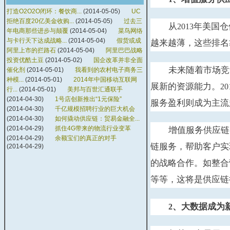
打造O2O2O闭环：餐饮商...
(2014-05-05)
UC
拒绝百度20亿美金收购...
(2014-05-05)
过去三
从
年美国仓
2013
年电商那些进步与颠覆
(2014-05-04)
菜鸟网络
与卡行天下达成战略...
(2014-05-04)
假货或成
越来越薄，这些排名
阿里上市的拦路石
(2014-05-04)
阿里巴巴战略
投资优酷土豆
(2014-05-02)
国企改革并非全面
未来随着市场竞
催化剂
(2014-05-01)
我看到的农村电子商务三
种模...
(2014-05-01)
2014年中国移动互联网
展新的资源能力。
20
行...
(2014-05-01)
美邦与百世汇通联手
(2014-04-30)
1号店创新推出“1元保险”
服务盈利则成为主流
(2014-04-30)
千亿规模招聘行业的巨大机会
(2014-04-30)
如何撬动供应链：贸易金融全...
(2014-04-29)
抓住4G带来的物流行业变革
增值服务供应链
(2014-04-29)
余额宝们的真正的对手
链服务，帮助客户实
(2014-04-29)
的战略合作。如整合
等等，这将是供应链
、大数据成为
2